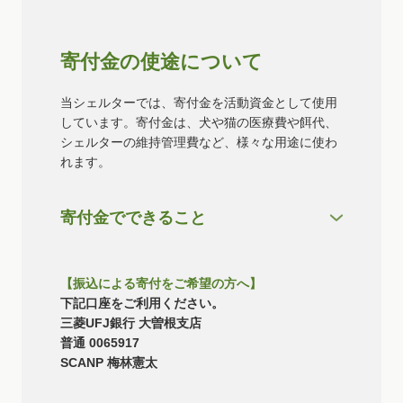
寄付金の使途について
当シェルターでは、寄付金を活動資金として使用
しています。寄付金は、犬や猫の医療費や餌代、
シェルターの維持管理費など、様々な用途に使わ
れます。
寄付金でできること
1,100円・・・約1週間分の犬（一匹）の餌代また
は一週間分の猫のシート・砂代
3,300円・・・約２週間分の猫の餌・犬のおやつ
【振込による寄付をご希望の方へ】
5,500円・・・約1ヶ月分の犬・猫の餌代
下記口座をご利用ください。
1万1千円・・・猫が安心できるケージ
三菱UFJ銀行 大曽根支店
3万3千円・・・約１頭の新しい家族を見つける活
普通 0065917
動のサポート
SCANP 梅林憲太
5万5千円・・・約3頭の猫の不妊去勢手術